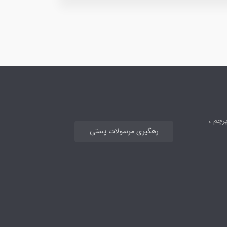
رچم ،
رهگیری مرسولات پستی