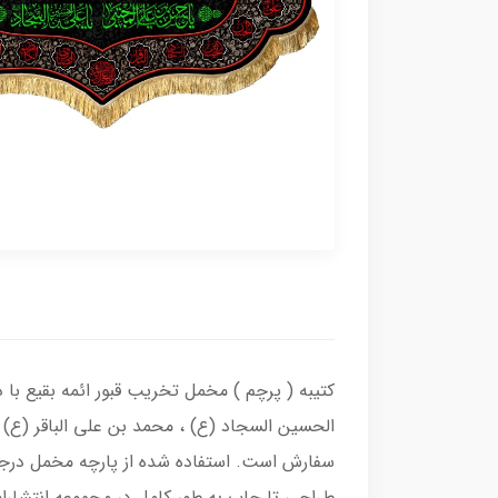
کتیبه ( پرچم ) مخمل تخریب قبور ائمه بقیع با 
الحسین السجاد (ع) ، محمد بن علی الباقر (ع) 
سفارش است. استفاده شده از پارچه مخمل درجه
طراحی تا چاپ به طور کامل در مجموعه انتشارا