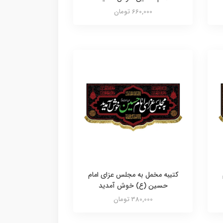
660,000 تومان
کتیبه مخمل به مجلس عزای امام
حسین (ع) خوش آمدید
380,000 تومان