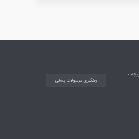
رچم ،
رهگیری مرسولات پستی