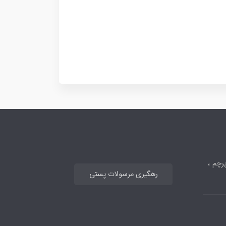
رچم ،
رهگیری مرسولات پستی