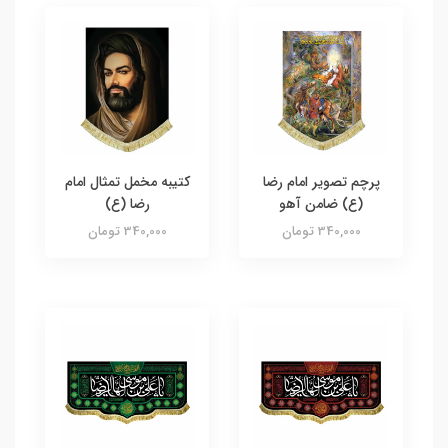
پرچم تصویر امام رضا
کتیبه مخمل تمثال امام
(ع) ضامن آهو
رضا (ع)
340,000 تومان
340,000 تومان