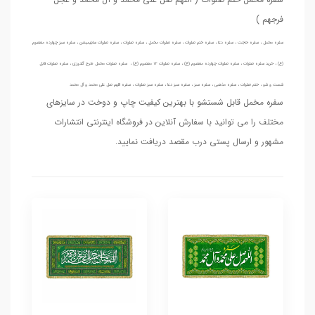
فرجهم )
سفره مخمل ، سفره حاجت ، سفره دعا ، سفره ختم صلوات ، سفره صلوات مخمل ، سفره صلوات ، سفره صلوات سابلیمیشن ، سفره سبز چهارده معصوم
(ع) ، خرید سفره صلوات ، سفره صلوات چهارده معصوم (ع) ، سفره صلوات 14 معصوم (ع) ، سفره صلوات مخمل طرح گلدوزی ، سفره صلوات قابل
شست و شو ، ختم صلوات ، سفره مذهبی ، سفره سبز ، سفره سبز دعا ، سفره سبز صلوات ،
سفره اللهم صل علی محمد و آل محمد
سفره مخمل قابل شستشو با بهترین کیفیت چاپ و دوخت در سایزهای
مختلف را می توانید با سفارش آنلاین در فروشگاه اینترنتی انتشارات
مشهور و ارسال پستی درب مقصد دریافت نمایید.