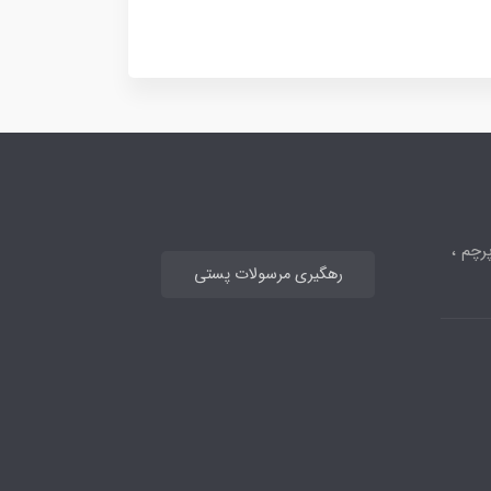
رچم ،
رهگیری مرسولات پستی