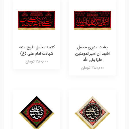
پشت منبری مخمل
کتیبه مخمل طرح عتبه
اشهد ان امیرالمومنین
شهادت امام علی (ع)
علیّا ولی الله
380,000 تومان
380,000 تومان