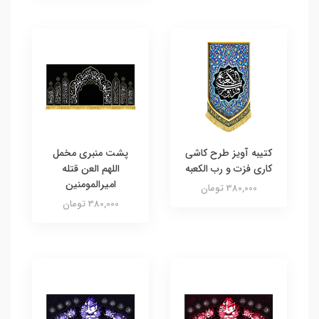
کتیبه آویز طرح کاشی
پشت منبری مخمل
کاری فزت و رب الکعبه
اللهم العن قتله
امیرالمومنین
380,000 تومان
380,000 تومان