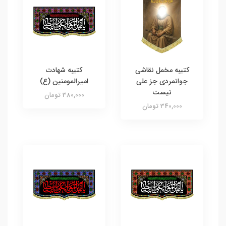
کتیبه مخمل نقاشی
کتیبه شهادت
جوانمردی جز علی
امیرالمومنین (ع)
نیست
380,000 تومان
340,000 تومان