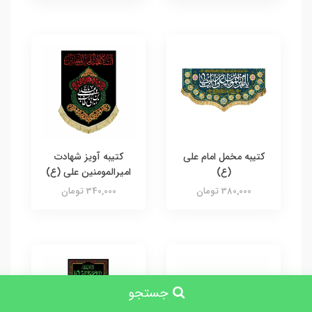
کتیبه مخمل امام علی
کتیبه آویز شهادت
(ع)
امیرالمومنین علی (ع)
380,000 تومان
340,000 تومان
جستجو