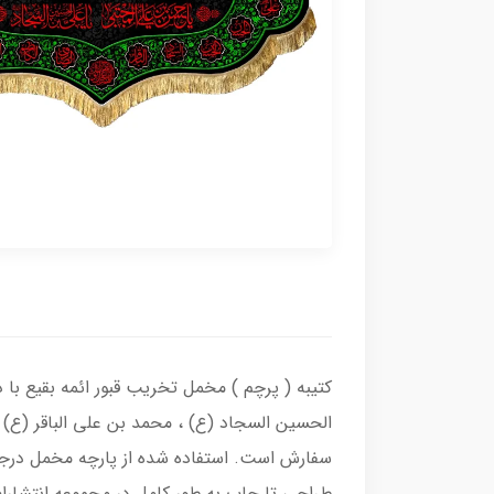
کتیبه ( پرچم ) مخمل تخریب قبور ائمه بقیع با 
الحسین السجاد (ع) ، محمد بن علی الباقر (ع) 
سفارش است. استفاده شده از پارچه مخمل درجه
طراحی تا چاپ به طور کامل در مجموعه انتشارا