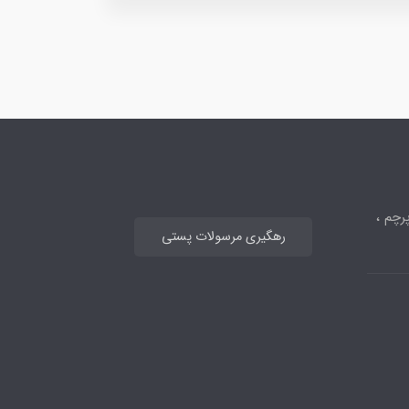
رچم ،
رهگیری مرسولات پستی