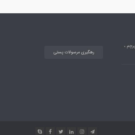
رچم ،
رهگیری مرسولات پستی