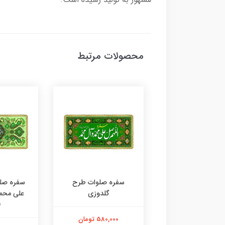
محصولات مرتبط
سفره صلوات
سفره صلوات طرح
سفره صلو
گلدوزی
علی محم
(
580,000 تومان
580,000 تومان