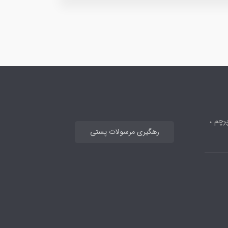
رچم ،
رهگیری مرسولات پستی