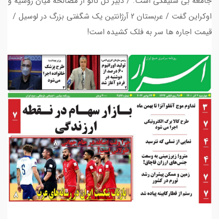
جامعه بی سلیقگی است. / دبیر کل ناتو از مصالحه میان روسیه و
اوکراین گفت / عربستان 2 آرژانتین یک شگفتی بزرگ در لوسیل /
قیمت اجاره ها سر به فلک کشیده است!