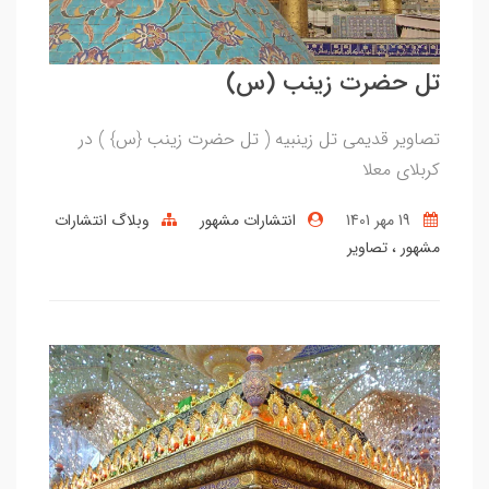
تل حضرت زینب (س)
تصاویر قدیمی تل زینبیه ( تل حضرت زینب {س} ) در
کربلای معلا
19 مهر 1401
انتشارات مشهور
وبلاگ انتشارات
مشهور
تصاویر