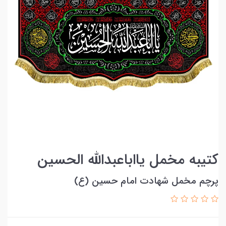
کتیبه مخمل یااباعبدالله الحسین
پرچم مخمل شهادت امام حسین (ع)