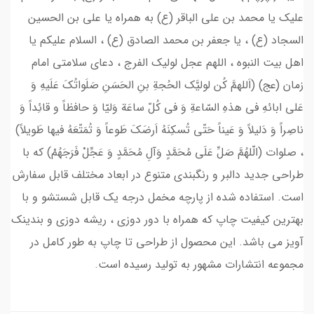
علیک یا محمد بن علی الباقر (ع) به همراه یا علی بن الحسین
السجاد (ع) ، یا جعفر بن محمد الصادق (ع) ، السلام علیکم یا
اهل بیت النبوه ، اللهم عجل لولیک الفرج ، دعای سلامتی امام
زمان (عج) (اَللهمَّ کُن لولیَّک الحُجةِ بنِ الحَسَنِ صَلَواتُکَ عَلَیهِ وَ
عَلی ابائهِ فی هذهِ السّاعةِ وَ فی کُلّ ساعَة وَلیّا وَ حافظاً و قائِداً وَ
ناصِراً وَ دَلیلاً وَ عَیناً حَتّی تُسکِنَهُ اَرضَکَ طَوعاً وَ تُمَتّعَهُ فیها طَویلاً)
، صلوات (الّلهُمَّ صَلِّ عَلَی مُحَمَّدٍ وَآلِ مُحَمَّدٍ وَ عَجِّلْ فَرَجَهُمْ) که با
طراحی جدید دالبر و رنگبندی متنوع در ابعاد مختلف قابل سفارش
است. استفاده شده از پارچه مخمل درجه یک قابل شستشو و با
بهترین کیفیت چاپ که همراه با دور دوزی ، ریشه دوزی و بندینک
آویز می باشد. این محصول از طراحی تا چاپ به طور کامل در
مجموعه انتشارات مشهور به تولید رسیده است.