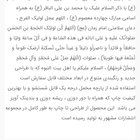
(ع) با ذکر السلام علیک یا محمد بن علی الباقر (ع) به همراه
اسامی مبارک چهارده معصوم (ع) ، اللهم عجل لولیک الفرج ،
دعای سلامتی امام زمان (عج) (اَللهمَّ کُن لولیَّک الحُجةِ بنِ الحَسَنِ
صَلَواتُکَ عَلَیهِ وَ عَلی ابائهِ فی هذهِ السّاعةِ وَ فی کُلّ ساعَة وَلیّا وَ
حافظاً و قائِداً وَ ناصِراًوَ دَلیلاً وَ عَیناً حَتّی تُسکِنَهُ اَرضَکَ طَوعاً وَ
تُمَتّعَهُ فیها طَویلاً) ، صلوات (الّلهُمَّ صَلِّ عَلَی مُحَمَّدٍ وَآلِ مُحَمَّدٍ
وَعَجِّلْ فَرَجَهُمْ) ، السلام علیکم یا اهل بیت النبوه که با طراحی
جدید و رنگبندی متنوع در ابعاد مختلف قابل سفارش است.
استفاده شده از پارچه مخمل درجه یک قابل شستشو و با بهترین
کیفیت چاپ که همراه با دور دوزی ، ریشه دوزی و بندینک آویز
می باشد. این محصول از طراحی تا چاپ به طور کامل در مجموعه
انتشارات مشهور به تولید رسیده است.