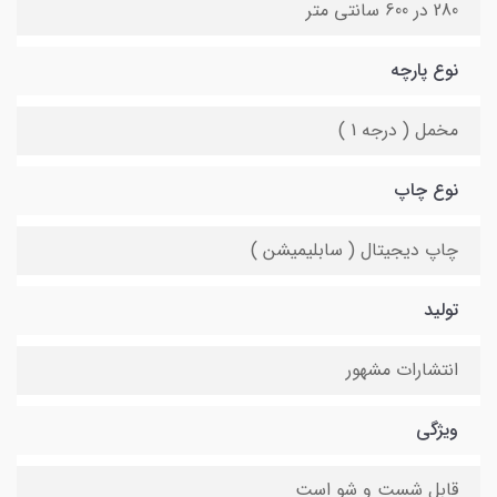
280 در 600 سانتی متر
نوع پارچه
مخمل ( درجه 1 )
نوع چاپ
چاپ دیجیتال ( سابلیمیشن )
تولید
انتشارات مشهور
ویژگی
قابل شست و شو است