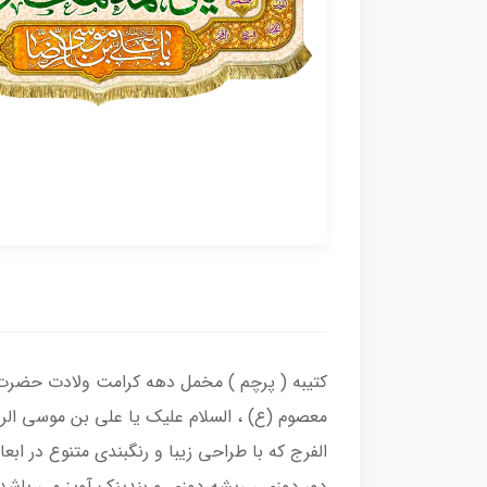
کتیبه ( پرچم ) مخمل دهه کرامت ولادت حضرت م
معصوم (ع) ، السلام علیک یا علی بن موسی الر
الفرج که با طراحی زیبا و رنگبندی متنوع در ا
دور دوزی ، ریشه دوزی و بندینک آویز می باشد