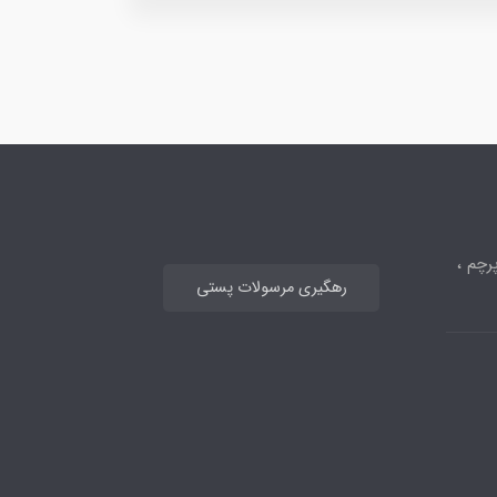
رچم ،
رهگیری مرسولات پستی