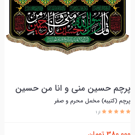
پرچم حسين مني و انا من حسين
پرچم (کتیبه) مخمل محرم و صفر
از 1
380,000
تومان