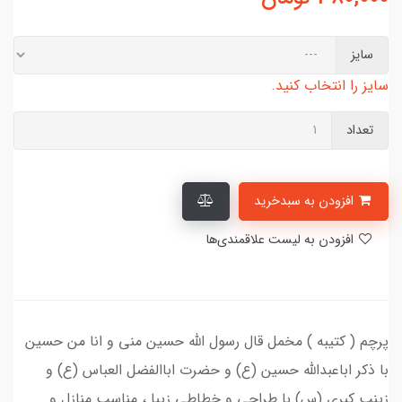
سایز
سایز را انتخاب کنید.
تعداد
افزودن به سبدخرید
افزودن به لیست علاقمندی‌ها
پرچم ( کتیبه ) مخمل قال رسول الله حسين مني و انا من حسين
با ذکر اباعبدالله حسین (ع) و حضرت اباالفضل العباس (ع) و
زینب کبری (س) با طراحی و خطاطی زیبا ، مناسب منازل و