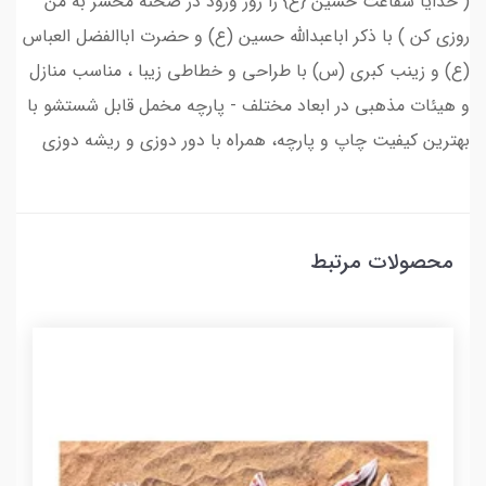
( خدایا شفاعت حسین {ع} را روز ورود در صحنه محشر به من
روزى کن ) با ذکر اباعبدالله حسین (ع) و حضرت اباالفضل العباس
(ع) و زینب کبری (س) با طراحی و خطاطی زیبا ، مناسب منازل
و هیئات مذهبی در ابعاد مختلف - پارچه مخمل قابل شستشو با
بهترین کیفیت چاپ و پارچه، همراه با دور دوزی و ریشه دوزی
محصولات مرتبط