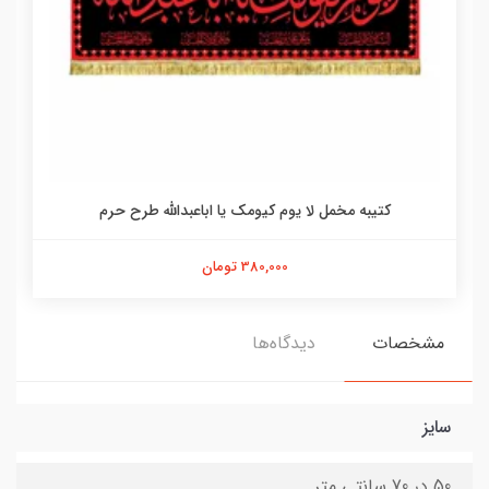
کتیبه مخمل لا یوم کیومک یا اباعبدالله طرح حرم
380,000 تومان
مشخصات
دیدگاه‌ها
سایز
50 در 70 سانتی متر