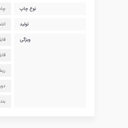
نوع چاپ
چاپ
تولید
انت
ویژگی
قاب
قاب
ریش
دور
بند