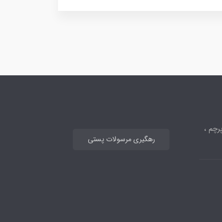
رچم ،
رهگیری مرسولات پستی