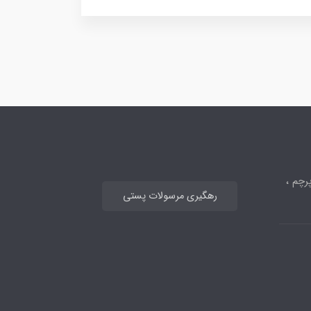
رچم ،
رهگیری مرسولات پستی