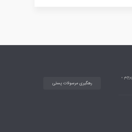
رچم ،
رهگیری مرسولات پستی