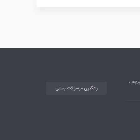
رچم ،
رهگیری مرسولات پستی