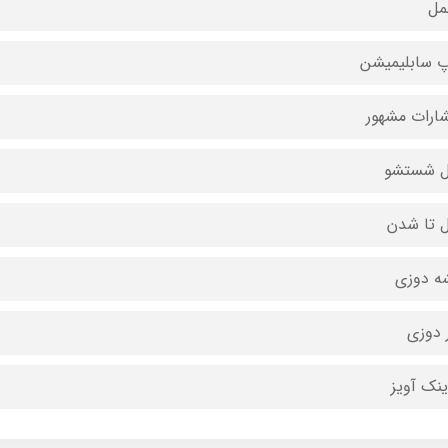
مل
 سابلیمیشن
شارات مشهور
ل شستشو
ل تا شدن
ه دوزی
 دوزی
ینک آویز