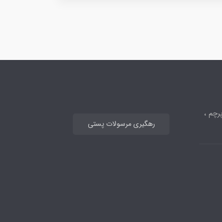
رچم ،
رهگیری مرسولات پستی