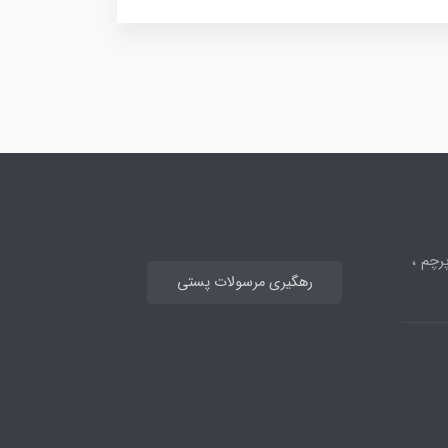
رچم ،
رهگیری مرسولات پستی