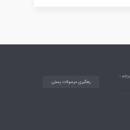
رچم ،
رهگیری مرسولات پستی