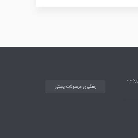
رچم ،
رهگیری مرسولات پستی