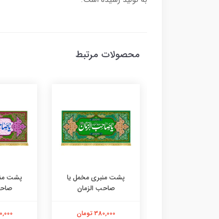
محصولات مرتبط
 مخمل طرح ضریح
پشت منبری مخمل یا
پشت منب
صاحب الزمان (عج)
صاحب الزمان
صاحب
380,000 تومان
380,000 تومان
380,000 