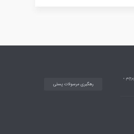
رچم ،
رهگیری مرسولات پستی