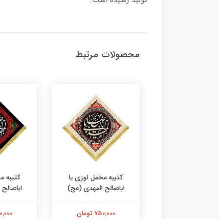
محصولات مرتبط
ه مخمل طرح عتبه
کتیبه مخمل لوزی یا
کتیبه م
ام علیک یا اباصالح
اباصالح المهدی (عج)
اباصالح 
المهدی
750,000 تومان
750,000 