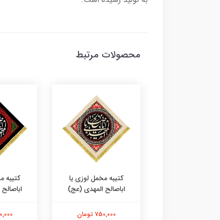
محصولات مرتبط
ه مخمل طرح عتبه
کتیبه مخمل لوزی یا
کتیبه م
ام علیک یا اباصالح
اباصالح المهدی (عج)
اباصالح 
المهدی
750,000 تومان
750,000 