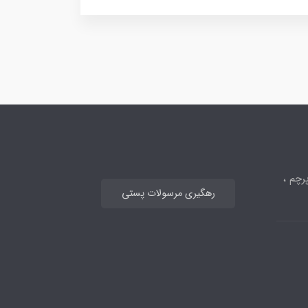
رچم ،
رهگیری مرسولات پستی