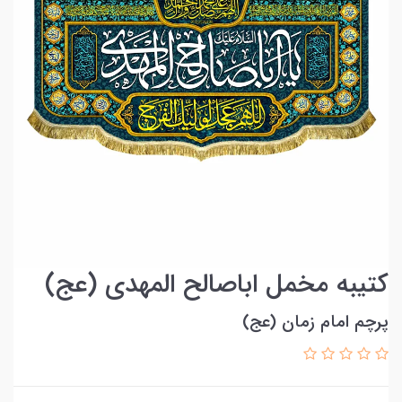
کتیبه مخمل اباصالح المهدی (عج)
پرچم امام زمان (عج)