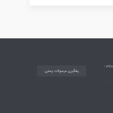
رچم ،
رهگیری مرسولات پستی