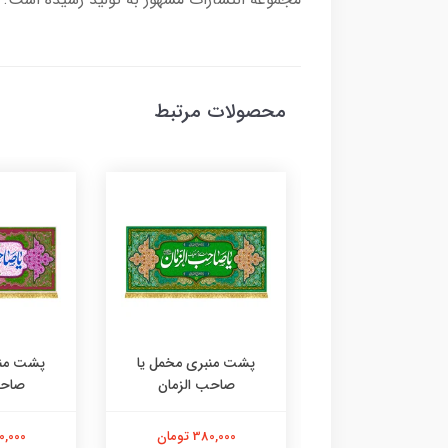
محصولات مرتبط
 مخمل طرح ضریح
پشت منبری مخمل یا
پشت منب
صاحب الزمان (عج)
صاحب الزمان
صاحب
380,000 تومان
380,000 تومان
380,000 