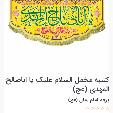
کتیبه مخمل السلام علیک یا اباصالح
المهدی (عج)
پرچم امام زمان (عج)