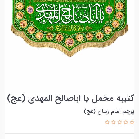
کتیبه مخمل یا اباصالح المهدی (عج)
پرچم امام زمان (عج)