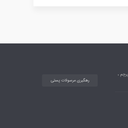
رچم ،
رهگیری مرسولات پستی