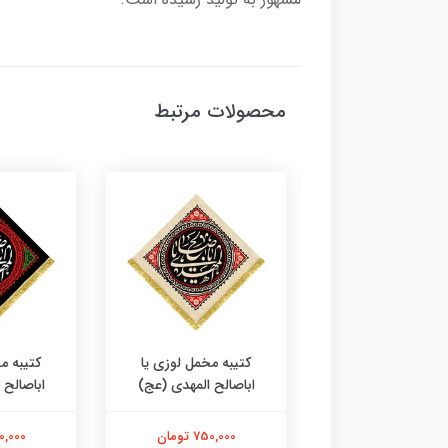
محصولات مرتبط
ه مخمل طرح عتبه
کتیبه مخمل لوزی یا
کتیبه م
ام علیک یا اباصالح
اباصالح المهدی (عج)
اباصالح 
المهدی
750,000 تومان
750,000 