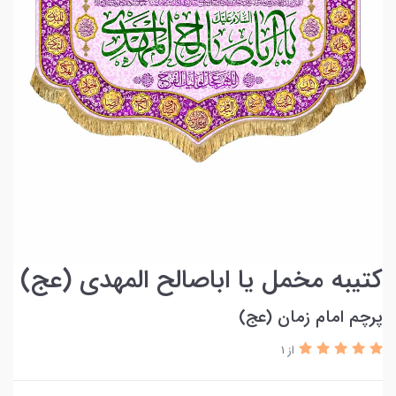
کتیبه مخمل یا اباصالح المهدی (عج)
پرچم امام زمان (عج)
از 1