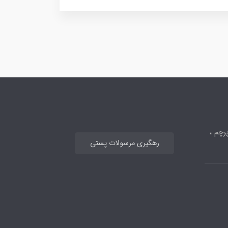
رچم ،
رهگیری مرسولات پستی