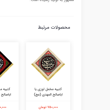
محصولات مرتبط
ه مخمل طرح عتبه
کتیبه مخمل لوزی یا
کتیبه م
ام علیک یا اباصالح
اباصالح المهدی (عج)
اباصالح 
المهدی
750,000 تومان
750,000 