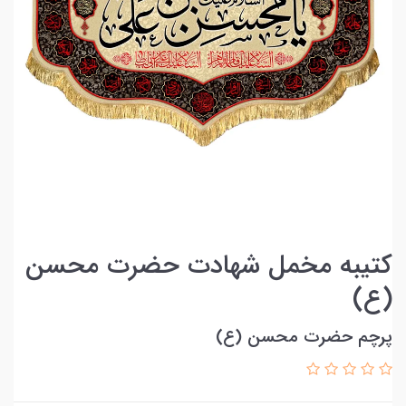
کتیبه مخمل شهادت حضرت محسن
(ع)
پرچم حضرت محسن (ع)