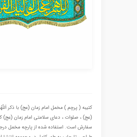
کتیبه ( پرچم ) مخمل امام زمان (عج) با ذکر اَللّهُ
(عج) ، صلوات ، دعای سلامتی امام زمان (عج) ک
سفارش است. استفاده شده از پارچه مخمل درجه
طراحی تا چاپ به طور کامل در مجموعه انتشارا