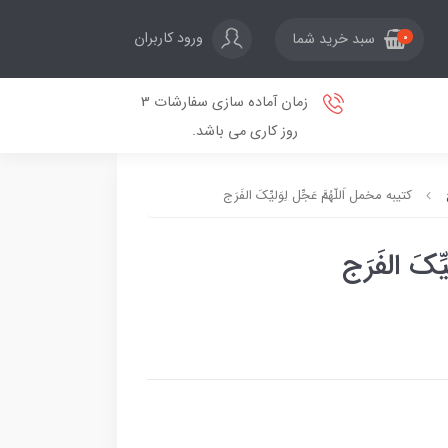
ورود کاربران
سبد خرید شما
0
زمان آماده سازی سفارشات 3
روز کاری می باشد.
کتیبه مخمل اَللّهُمَّ عَجِّل لِوَلیِّکَ الفَرَج
ِّکَ الفَرَج