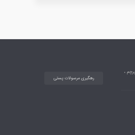
رچم ،
رهگیری مرسولات پستی