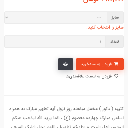
سایز
سایز را انتخاب کنید.
تعداد
افزودن به سبدخرید
افزودن به لیست علاقمندی‌ها
کتیبه ( دکور ) مخمل مباهله روز نزول آیه تطهیر مبارک به همراه
اسامی مبارک چهارده معصوم (ع) ، انما یرید الله لیذهب عنکم
الرجس اهل البیت و یطهرکم تطهیرا ، اللهم عجل لولیک الفرج ،