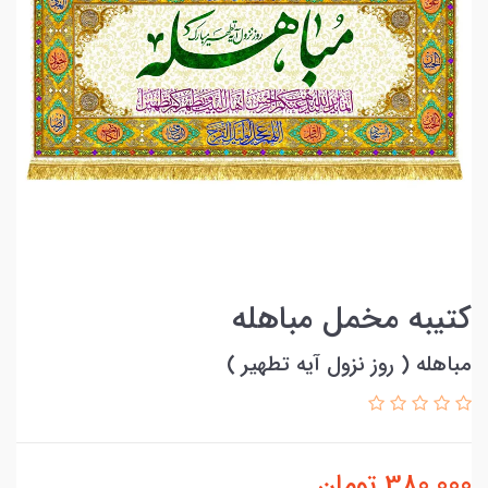
کتیبه مخمل مباهله
مباهله ( روز نزول آیه تطهیر )
380,000
تومان