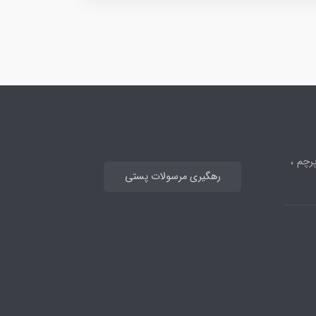
رچم ،
رهگیری مرسولات پستی