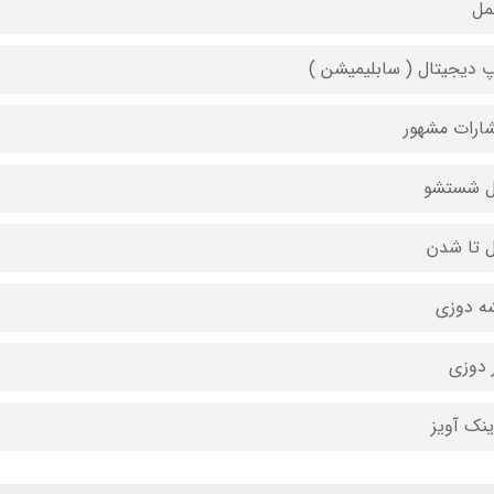
مل
 دیجیتال ( سابلیمیشن )
شارات مشهور
ل شستشو
ل تا شدن
ه دوزی
 دوزی
ینک آویز