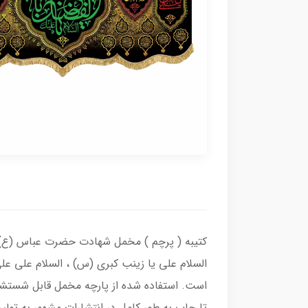
کتیبه ( پرچم ) مخمل شهادت حضرت عباس (ع) با
السلام علی یا زینب کبری (س) ، السلام علی علی
است. استفاده شده از پارچه مخمل قابل شستشو 
تا چاپ به طور کامل در انتشارات مشهور به تول