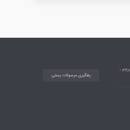
رچم ،
رهگیری مرسولات پستی