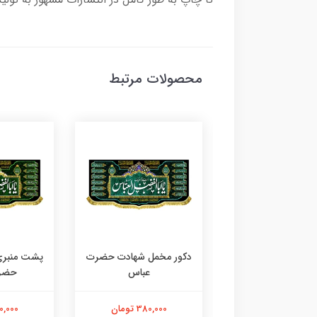
محصولات مرتبط
 مخمل یا ابالفضل
دکور مخمل شهادت حضرت
پشت منبری
العباس
عباس
حضر
380,000 تومان
380,000 تومان
380,000 