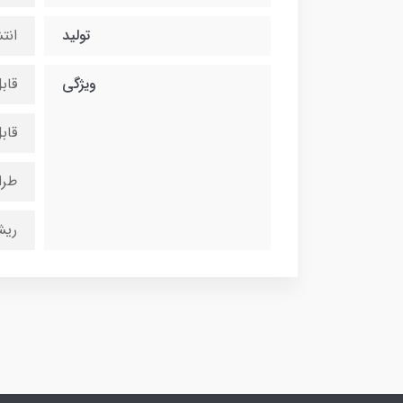
تولید
انت
ویژگی
قاب
قاب
طرا
ریش