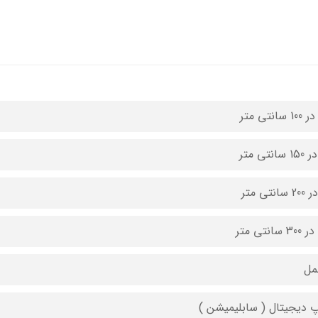
مل
 دیجیتال ( سابلیمیشن )