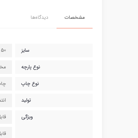
مشخصات
دیدگاه‌ها
سایز
50 در 140 سانتی متر
نوع پارچه
مخ
نوع چاپ
چاپ
تولید
انت
ویژگی
قاب
قاب