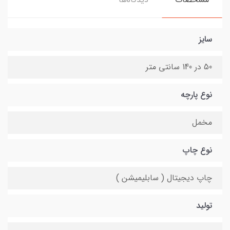
سایز
50 در 140 سانتی متر
نوع پارچه
مخمل
نوع چاپ
چاپ دیجیتال ( سابلیمیشن )
تولید