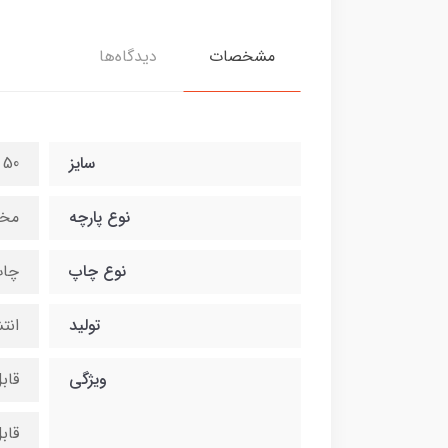
مشخصات
دیدگاه‌ها
سایز
50 در 140 سانتی متر
نوع پارچه
مخ
نوع چاپ
چاپ
تولید
انت
ویژگی
قاب
قاب