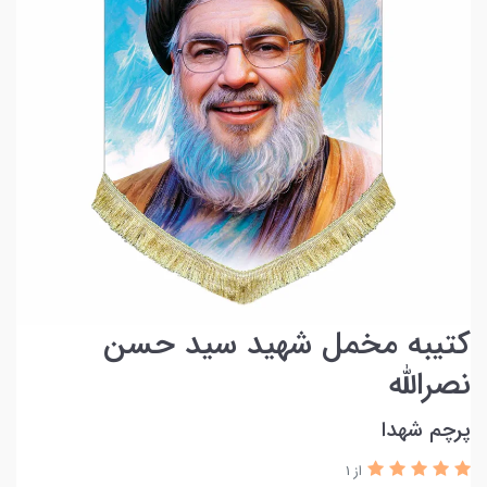
کتیبه مخمل شهید سید حسن
نصرالله
پرچم شهدا
از 1