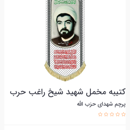
کتیبه مخمل شهید شیخ راغب حرب
پرچم شهدای حزب الله